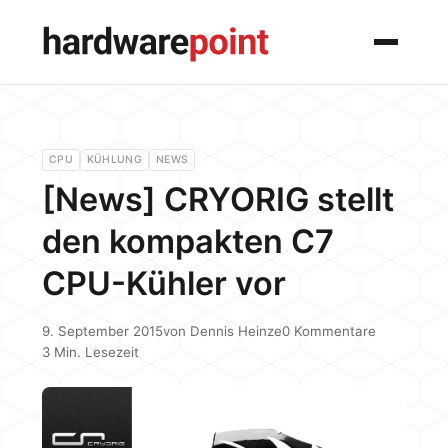
Menü
CPU
KÜHLUNG
NEWS
[News] CRYORIG stellt
den kompakten C7
CPU-Kühler vor
9. September 2015
von
Dennis Heinze
0 Kommentare
3 Min. Lesezeit