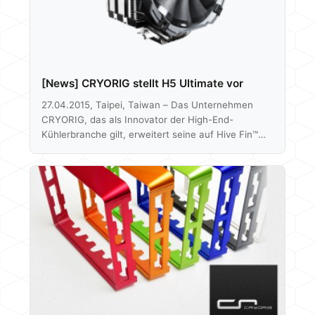
[News] CRYORIG stellt H5 Ultimate vor
27.04.2015, Taipei, Taiwan – Das Unternehmen
CRYORIG, das als Innovator der High-End-
Kühlerbranche gilt, erweitert seine auf Hive Fin™
basierende H-Serie durch den neuen H5 Ultimate.
Der H5 Ultimate setzt auf die preisgekrönten
Features des bereits erhältlichen H5 Universal,
verwendet aber einen XF140 140-Millimeter-Lüfter
und eine schwarze Kühlkörperabdeckung. Der
große XF140 Lüfter verleiht dem H5 Ultimate einen
enormen Leistungsschub, wonach er statt der
bisherigen 160 Watt, ganze 180 Watt-TDP
bedenkenlos packt. Dadurch kann er die Hive…