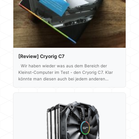
[Review] Cryorig C7
Wir haben wieder was aus dem Bereich der
Kleinst-Computer im Test - den Cryorig C7. Klar
könnte man diesen auch bei jedem anderen
Rechner verbauen, aber der Fokus liegt hier doch
eher auf die Prozessor-Kühlung in kleinen ITX
Systemen mit nur geringer Bauhöhe. Tatsächlich ist
der Kühlkörper flacher als die RAM Module unseres
Benchtables und die Verpackung ist gerade mal so
groß wie die einer CPU, aber stimmt denn auch die
Leistung? Wir haben…