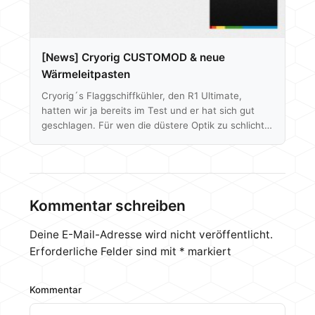
[News] Cryorig CUSTOMOD & neue
Wärmeleitpasten
Cryorig´s Flaggschiffkühler, den R1 Ultimate,
hatten wir ja bereits im Test und er hat sich gut
geschlagen. Für wen die düstere Optik zu schlicht
ist und wer mehr pfiff benötigt, für den gibt es bald
die CUSTOMOD Covers. Diese Abdeckungen
werden einfach gegen die Originalen ausgetauscht
und sind in verschieden Farben mit Metalleffekt
erhältlich. "19.05.2015, Taipei, Taiwan – Vor der
Kommentar schreiben
offiziellen Eröffnung der Computerfachmesse
Computex, stellt der Cooling-Innovator CRYORIG
Deine E-Mail-Adresse wird nicht veröffentlicht.
gleich zwei neue Produktserien vor. Die…
Erforderliche Felder sind mit
*
markiert
Kommentar