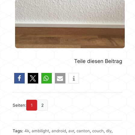
Teile diesen Beitrag
Seiten:
1
2
Tags:
4k
,
ambilight
,
android
,
avr
,
canton
,
couch
,
diy
,