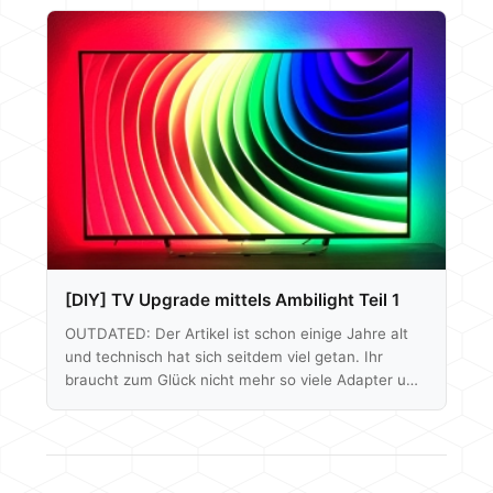
beachtet werden muss, könnt ihr auf folgenden
Seiten erfahren. Im 1. Teil haben wir euch die
komplette Hardware gezeigt und wie alles verbaut
und angeschlossen werden muss - falls ihr diesen
Teil übersehen haben solltet. Starten wir mit der
Grundkonfiguration. Das Raspberry Pi sollte…
[DIY] TV Upgrade mittels Ambilight Teil 1
OUTDATED: Der Artikel ist schon einige Jahre alt
und technisch hat sich seitdem viel getan. Ihr
braucht zum Glück nicht mehr so viele Adapter um
das Signal des TV´s auf den Raspberry zu
bekommen. Kombigeräte erledigen den Großteil der
Arbeit. Selber habe ich keine dieser Geräte
getestet, aber es befinden sich bestimmt etliche,