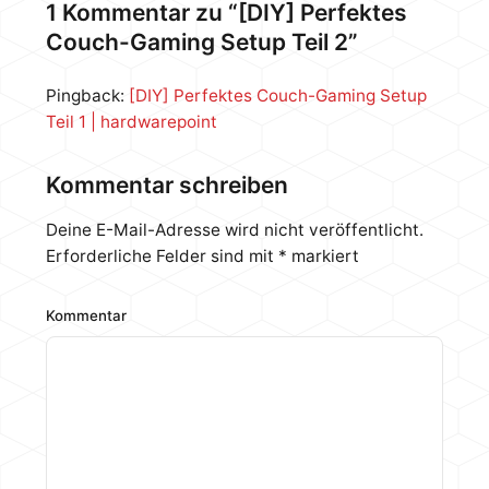
gute Anleitung dazu im Netz. Der Rest, gerade der
1 Kommentar zu “[DIY] Perfektes
Software Teil, ist natürlich weiterhin gültig. Wir
Couch-Gaming Setup Teil 2”
haben mal wieder einen neuen DIY…
Pingback:
[DIY] Perfektes Couch-Gaming Setup
Teil 1 | hardwarepoint
Kommentar schreiben
Deine E-Mail-Adresse wird nicht veröffentlicht.
Erforderliche Felder sind mit
*
markiert
Kommentar