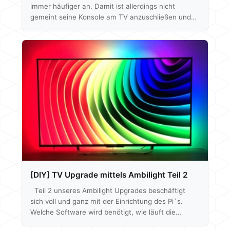
immer häufiger an. Damit ist allerdings nicht
gemeint seine Konsole am TV anzuschließen und
gepflegt mit einem wireless Controller von der
Couch zu zocken - wäre ja auch viel zu einfach.
Hierbei geht es vielmehr darum seinen High-End 4k
gaming Computer auch im Wohnzimmer zu nutzen
und somit in den Genuss der immensen
Rechenleistung und somit auch den
besseren Texturen und höheren Auflösungen zu
kommen. Viele Peripherie-Hersteller sind schon
mit…
[DIY] TV Upgrade mittels Ambilight Teil 2
Teil 2 unseres Ambilight Upgrades beschäftigt
sich voll und ganz mit der Einrichtung des Pi´s.
Welche Software wird benötigt, wie läuft die
Konfiguration ab und was sonst alles noch