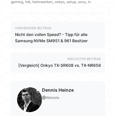
gaming
,
hdr
,
heimwerken
,
onkyo
,
setup
,
sony
,
tv
VORHERIGER BEITRAG
Nicht den vollen Speed? - Tipp für alle
Samsung NVMe SM951 & 961 Besitzer
NÄCHSTER BEITRAG
[Vergleich] Onkyo TX-SR608 vs. TX-NR656
Dennis Heinze
Website