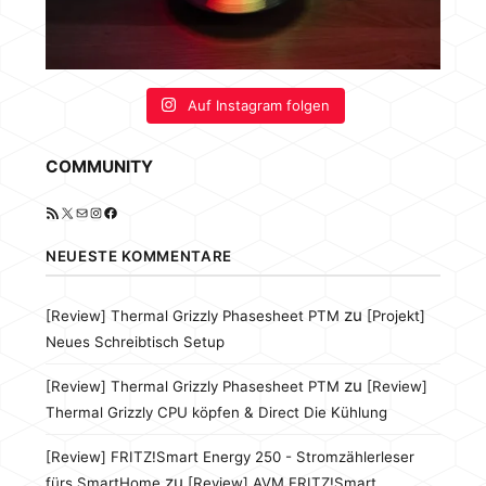
Auf Instagram folgen
COMMUNITY
RSS-Feed
X
E-Mail
Instagram
Facebook
NEUESTE KOMMENTARE
zu
[Review] Thermal Grizzly Phasesheet PTM
[Projekt]
Neues Schreibtisch Setup
zu
[Review] Thermal Grizzly Phasesheet PTM
[Review]
Thermal Grizzly CPU köpfen & Direct Die Kühlung
[Review] FRITZ!Smart Energy 250 - Stromzählerleser
zu
fürs SmartHome
[Review] AVM FRITZ!Smart