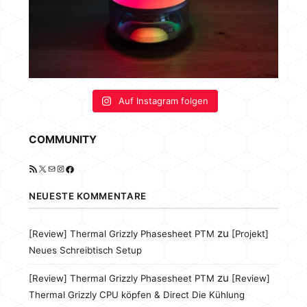
Auf Instagram folgen
COMMUNITY
RSS-Feed
X
E-Mail
Instagram
Facebook
NEUESTE KOMMENTARE
zu
[Review] Thermal Grizzly Phasesheet PTM
[Projekt]
Neues Schreibtisch Setup
zu
[Review] Thermal Grizzly Phasesheet PTM
[Review]
Thermal Grizzly CPU köpfen & Direct Die Kühlung