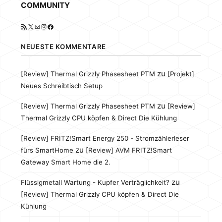
COMMUNITY
RSS-Feed
X
E-Mail
Instagram
Facebook
NEUESTE KOMMENTARE
zu
[Review] Thermal Grizzly Phasesheet PTM
[Projekt]
Neues Schreibtisch Setup
zu
[Review] Thermal Grizzly Phasesheet PTM
[Review]
Thermal Grizzly CPU köpfen & Direct Die Kühlung
[Review] FRITZ!Smart Energy 250 - Stromzählerleser
zu
fürs SmartHome
[Review] AVM FRITZ!Smart
Gateway Smart Home die 2.
zu
Flüssigmetall Wartung - Kupfer Verträglichkeit?
[Review] Thermal Grizzly CPU köpfen & Direct Die
Kühlung