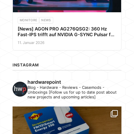
MONITORE
NEWS
[News] AGON PRO AG276QSG2: 360 Hz
Fast-IPS trifft auf NVIDIA G-SYNC Pulsar für
ultimative E-Sport-Klarheit
11. Januar 2026
INSTAGRAM
hardwarepoint
Blog - Hardware - Reviews - Casemods -
Unboxings [Follow us for up to date post about
new projects and upcoming articles]