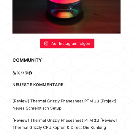
Auf Instagram folgen
COMMUNITY
RSS-Feed
X
E-Mail
Instagram
Facebook
NEUESTE KOMMENTARE
zu
[Review] Thermal Grizzly Phasesheet PTM
[Projekt]
Neues Schreibtisch Setup
zu
[Review] Thermal Grizzly Phasesheet PTM
[Review]
Thermal Grizzly CPU köpfen & Direct Die Kühlung