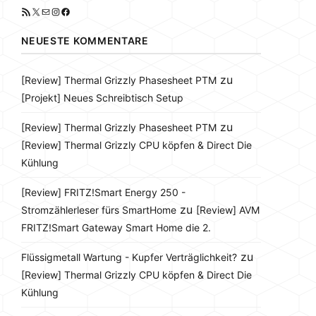
RSS-Feed
X
E-Mail
Instagram
Facebook
NEUESTE KOMMENTARE
zu
[Review] Thermal Grizzly Phasesheet PTM
[Projekt] Neues Schreibtisch Setup
zu
[Review] Thermal Grizzly Phasesheet PTM
[Review] Thermal Grizzly CPU köpfen & Direct Die
Kühlung
[Review] FRITZ!Smart Energy 250 -
zu
Stromzählerleser fürs SmartHome
[Review] AVM
FRITZ!Smart Gateway Smart Home die 2.
zu
Flüssigmetall Wartung - Kupfer Verträglichkeit?
[Review] Thermal Grizzly CPU köpfen & Direct Die
Kühlung