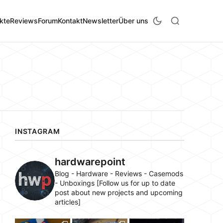
kte
Reviews
Forum
Kontakt
Newsletter
Über uns
INSTAGRAM
hardwarepoint
Blog - Hardware - Reviews - Casemods
- Unboxings [Follow us for up to date
post about new projects and upcoming
articles]