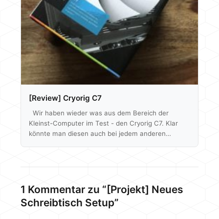
[Review] Cryorig C7
Wir haben wieder was aus dem Bereich der
Kleinst-Computer im Test - den Cryorig C7. Klar
könnte man diesen auch bei jedem anderen
Rechner verbauen, aber der Fokus liegt hier doch
eher auf die Prozessor-Kühlung in kleinen ITX
Systemen mit nur geringer Bauhöhe. Tatsächlich ist
der Kühlkörper flacher als die RAM Module unseres
Benchtables und die Verpackung ist gerade mal so
1 Kommentar zu “[Projekt] Neues
groß wie die einer CPU, aber stimmt denn auch die
Schreibtisch Setup”
Leistung? Wir haben…