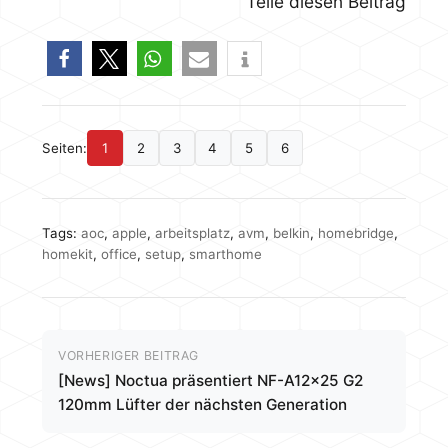
Teile diesen Beitrag
Seiten:
1
2
3
4
5
6
Tags:
aoc
,
apple
,
arbeitsplatz
,
avm
,
belkin
,
homebridge
,
homekit
,
office
,
setup
,
smarthome
VORHERIGER BEITRAG
[News] Noctua präsentiert NF-A12x25 G2
120mm Lüfter der nächsten Generation