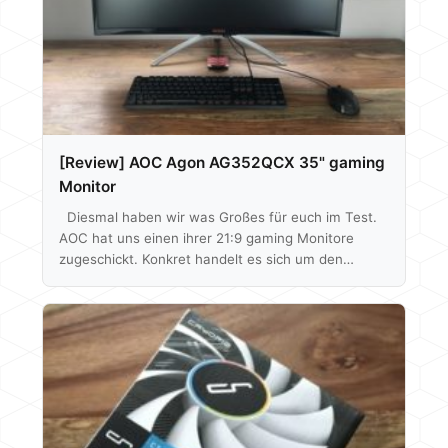
auch schauen was eine Farbkalibrierung…
[Review] AOC Agon AG352QCX 35" gaming
Monitor
Diesmal haben wir was Großes für euch im Test.
AOC hat uns einen ihrer 21:9 gaming Monitore
zugeschickt. Konkret handelt es sich um den
Agon AG352QCX, welcher so ziemlich alles anharkt
was momentan technisch möglich ist, dabei geht
es um Merkmale wie die geringe Reaktionszeit, die
hohe Bildwiederholrate von 200 Hz, der Support
von AMDs FreeSync und der Fakt, dass das Display
gebogen ist. Wie sich das 35" Modell schlägt und
ob ihm die verhältnismäßig…