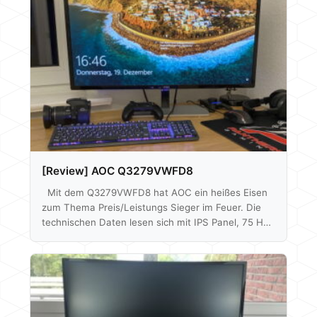
[Review] AOC Q3279VWFD8
Mit dem Q3279VWFD8 hat AOC ein heißes Eisen
zum Thema Preis/Leistungs Sieger im Feuer. Die
technischen Daten lesen sich mit IPS Panel, 75 Hz,
FreeSync und 2560x1440p Auflösung bei 31,5" sehr
gut. Alles in einem Paket zusammengeschnürt zu
einem Preis von aktuell um die 180€ laut Geizhals.
Ob der Monitor aber auch abliefert, werden wir
herausfinden. Mittels Spyder 5 können wir auch auf
die Bildqualität, Farbabweichung etc. eingehen und