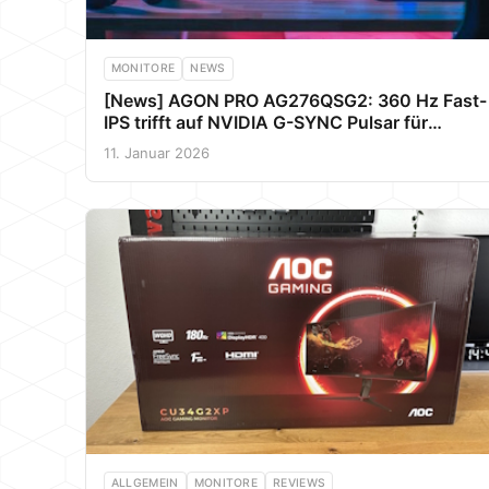
MONITORE
NEWS
[News] AGON PRO AG276QSG2: 360 Hz Fast-
IPS trifft auf NVIDIA G-SYNC Pulsar für
ultimative E-Sport-Klarheit
11. Januar 2026
ALLGEMEIN
MONITORE
REVIEWS