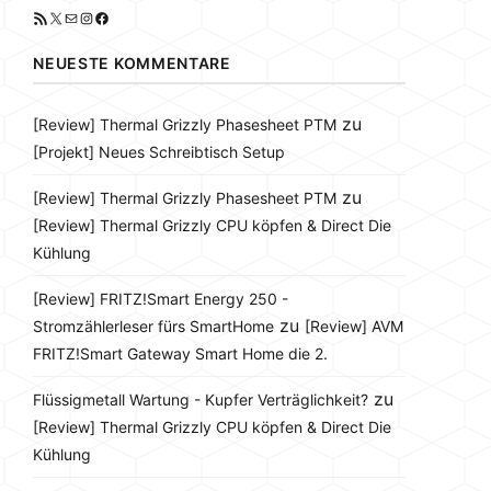
RSS-Feed
X
E-Mail
Instagram
Facebook
NEUESTE KOMMENTARE
zu
[Review] Thermal Grizzly Phasesheet PTM
[Projekt] Neues Schreibtisch Setup
zu
[Review] Thermal Grizzly Phasesheet PTM
[Review] Thermal Grizzly CPU köpfen & Direct Die
Kühlung
[Review] FRITZ!Smart Energy 250 -
zu
Stromzählerleser fürs SmartHome
[Review] AVM
FRITZ!Smart Gateway Smart Home die 2.
zu
Flüssigmetall Wartung - Kupfer Verträglichkeit?
[Review] Thermal Grizzly CPU köpfen & Direct Die
Kühlung