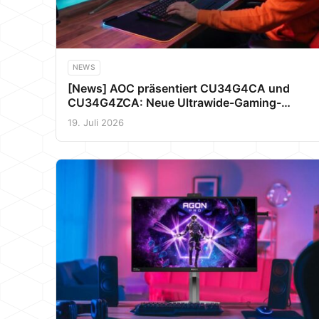
NEWS
[News] AOC präsentiert CU34G4CA und
CU34G4ZCA: Neue Ultrawide-Gaming-
Monitore mit bis zu 250 Hz, USB-C und KVM
19. Juli 2026