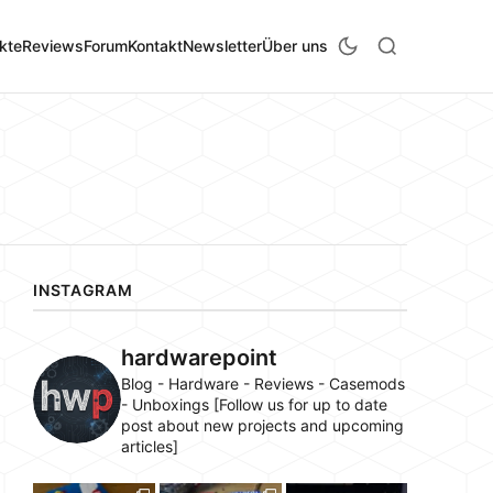
kte
Reviews
Forum
Kontakt
Newsletter
Über uns
INSTAGRAM
hardwarepoint
Blog - Hardware - Reviews - Casemods
- Unboxings [Follow us for up to date
post about new projects and upcoming
articles]