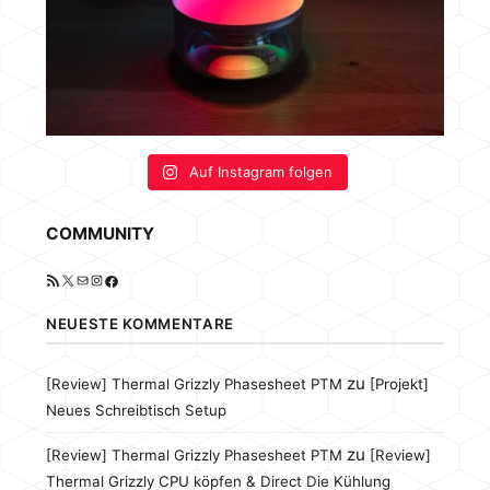
Auf Instagram folgen
COMMUNITY
RSS-Feed
X
E-Mail
Instagram
Facebook
NEUESTE KOMMENTARE
zu
[Review] Thermal Grizzly Phasesheet PTM
[Projekt]
Neues Schreibtisch Setup
zu
[Review] Thermal Grizzly Phasesheet PTM
[Review]
Thermal Grizzly CPU köpfen & Direct Die Kühlung