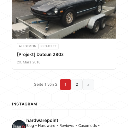
ALLGEMEIN
PROJEKTE
[Projekt] Datsun 280z
20. März 2018
Seite 1 von 2
1
2
»
INSTAGRAM
hardwarepoint
Blog - Hardware - Reviews - Casemods -