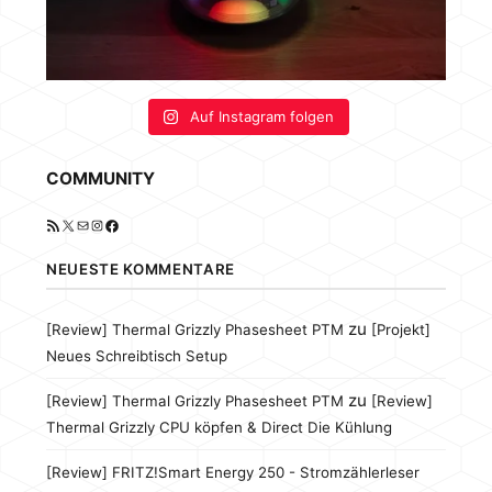
Auf Instagram folgen
COMMUNITY
RSS-Feed
X
E-Mail
Instagram
Facebook
NEUESTE KOMMENTARE
zu
[Review] Thermal Grizzly Phasesheet PTM
[Projekt]
Neues Schreibtisch Setup
zu
[Review] Thermal Grizzly Phasesheet PTM
[Review]
Thermal Grizzly CPU köpfen & Direct Die Kühlung
[Review] FRITZ!Smart Energy 250 - Stromzählerleser