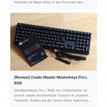
Variante mit Mesh Gitter in der Front auf den
Markt. Die graue Version wird es dazu auch bald
diesem Mesh geben um den Airflow zu verbessern.
Hier noch ein Rückblick auf das originale H500P:
Berlin, Deutschland – Cooler Master, ein
preisgekrönter Hersteller von Computerhardware,
gibt den Produktstart des MasterCase H500P Weiß
bekannt. Für Systeme, die bis an ihre
Leistungsgrenzen gefordert…
[Review] Cooler Master Masterkeys Pro L
RGB
Die Masterkeys Pro L RGB von Coolermaster ist
unsere zweite mechanische Tastatur in unserem
Testlabor. Anders als die Tesoro Gram Spectrum,
setzt sie auf die bekannten Cherry MX Switches.