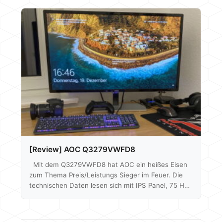
Zusätzlich besitzt sie gegenüber der Tesoro Gram
höhere Tasten. Die Masterkeys Pro L RGB hat, wie
der Name schon verrät, eine RGB-Beleuchtung und
noch so einige andere interessante Features, die
wie hier vorstellen wollen. Zunächst richtet sich
unser Dank an Cooler Master für das Testmuster.
Die Masterkeys…
[Review] AOC Q3279VWFD8
Mit dem Q3279VWFD8 hat AOC ein heißes Eisen
zum Thema Preis/Leistungs Sieger im Feuer. Die
technischen Daten lesen sich mit IPS Panel, 75 Hz,
FreeSync und 2560x1440p Auflösung bei 31,5" sehr
gut. Alles in einem Paket zusammengeschnürt zu
einem Preis von aktuell um die 180€ laut Geizhals.