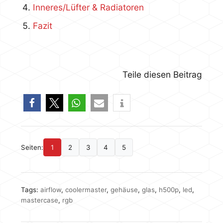
Inneres/Lüfter & Radiatoren
Fazit
Teile diesen Beitrag
Seiten:
1
2
3
4
5
Tags:
airflow
,
coolermaster
,
gehäuse
,
glas
,
h500p
,
led
,
mastercase
,
rgb