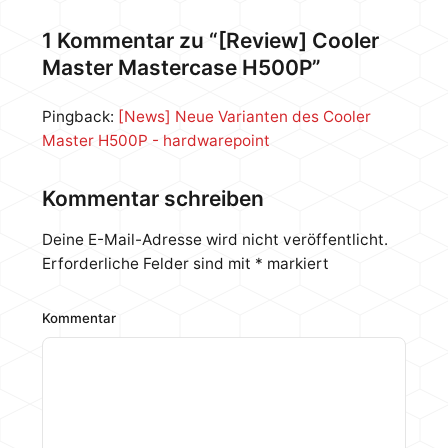
Ob der Monitor aber auch abliefert, werden wir
herausfinden. Mittels Spyder 5 können wir auch auf
1 Kommentar zu “[Review] Cooler
die Bildqualität, Farbabweichung etc. eingehen und
Master Mastercase H500P”
auch schauen was eine Farbkalibrierung…
Pingback:
[News] Neue Varianten des Cooler
Master H500P - hardwarepoint
Kommentar schreiben
Deine E-Mail-Adresse wird nicht veröffentlicht.
Erforderliche Felder sind mit
*
markiert
Kommentar