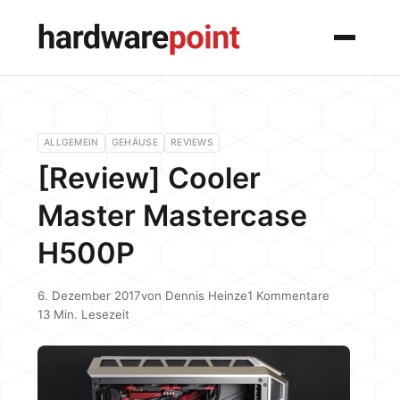
Menü
ALLGEMEIN
GEHÄUSE
REVIEWS
[Review] Cooler
Master Mastercase
H500P
6. Dezember 2017
von
Dennis Heinze
1 Kommentare
13 Min. Lesezeit