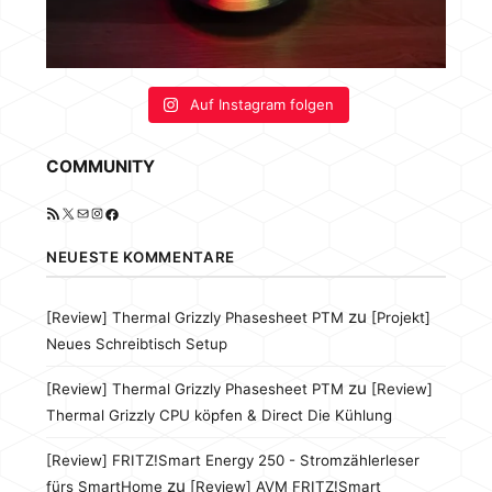
Auf Instagram folgen
COMMUNITY
RSS-Feed
X
E-Mail
Instagram
Facebook
NEUESTE KOMMENTARE
zu
[Review] Thermal Grizzly Phasesheet PTM
[Projekt]
Neues Schreibtisch Setup
zu
[Review] Thermal Grizzly Phasesheet PTM
[Review]
Thermal Grizzly CPU köpfen & Direct Die Kühlung
[Review] FRITZ!Smart Energy 250 - Stromzählerleser
zu
fürs SmartHome
[Review] AVM FRITZ!Smart