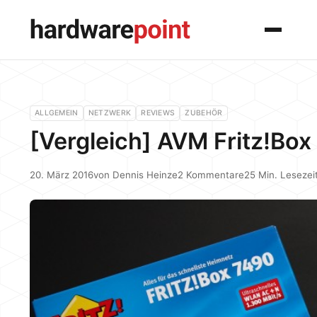
Menü
ALLGEMEIN
NETZWERK
REVIEWS
ZUBEHÖR
[Vergleich] AVM Fritz!Box
20. März 2016
von
Dennis Heinze
2 Kommentare
25 Min. Lesezei