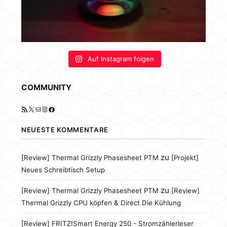
Auf Instagram folgen
COMMUNITY
RSS-Feed
X
E-Mail
Instagram
Facebook
NEUESTE KOMMENTARE
zu
[Review] Thermal Grizzly Phasesheet PTM
[Projekt]
Neues Schreibtisch Setup
zu
[Review] Thermal Grizzly Phasesheet PTM
[Review]
Thermal Grizzly CPU köpfen & Direct Die Kühlung
[Review] FRITZ!Smart Energy 250 - Stromzählerleser