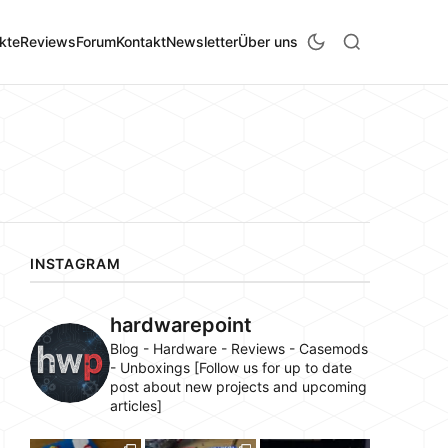
kte
Reviews
Forum
Kontakt
Newsletter
Über uns
INSTAGRAM
hardwarepoint
Blog - Hardware - Reviews - Casemods
- Unboxings [Follow us for up to date
post about new projects and upcoming
articles]