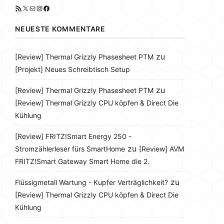
RSS-Feed
X
E-Mail
Instagram
Facebook
NEUESTE KOMMENTARE
zu
[Review] Thermal Grizzly Phasesheet PTM
[Projekt] Neues Schreibtisch Setup
zu
[Review] Thermal Grizzly Phasesheet PTM
[Review] Thermal Grizzly CPU köpfen & Direct Die
Kühlung
[Review] FRITZ!Smart Energy 250 -
zu
Stromzählerleser fürs SmartHome
[Review] AVM
FRITZ!Smart Gateway Smart Home die 2.
zu
Flüssigmetall Wartung - Kupfer Verträglichkeit?
[Review] Thermal Grizzly CPU köpfen & Direct Die
Kühlung