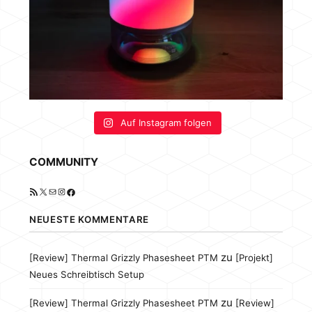
Auf Instagram folgen
COMMUNITY
RSS-Feed
X
E-Mail
Instagram
Facebook
NEUESTE KOMMENTARE
zu
[Review] Thermal Grizzly Phasesheet PTM
[Projekt]
Neues Schreibtisch Setup
zu
[Review] Thermal Grizzly Phasesheet PTM
[Review]