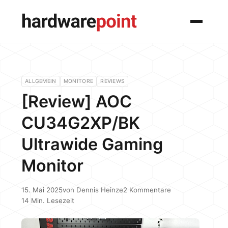
Menü
ALLGEMEIN
MONITORE
REVIEWS
[Review] AOC
CU34G2XP/BK
Ultrawide Gaming
Monitor
15. Mai 2025
von
Dennis Heinze
2 Kommentare
14 Min. Lesezeit