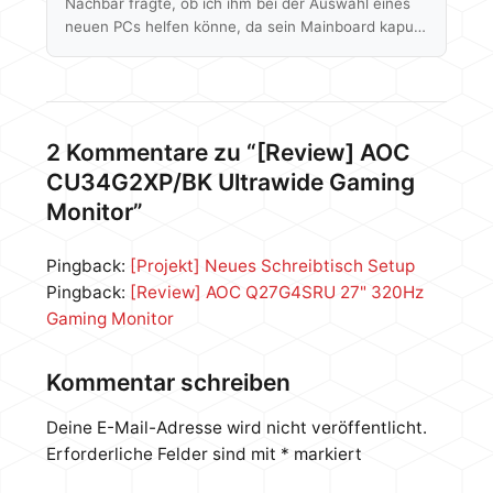
Nachbar fragte, ob ich ihm bei der Auswahl eines
neuen PCs helfen könne, da sein Mainboard kaputt
ist und er einen neuen PC haben möchte. Meine
mittelschwere Schockstarre traf ein wenig auf
Unverständnis, aber als er dann meinte Netzteil,
Gehäuse und Laufwerke wären vorhanden und das
Ziel wäre auch nur "Call of Duty Modern Warfare 3"
2 Kommentare zu “[Review] AOC
auf mittleren Details spielen zu können, dachte ich
CU34G2XP/BK Ultrawide Gaming
mir dann: Challenge…
Monitor”
Pingback:
[Projekt] Neues Schreibtisch Setup
Pingback:
[Review] AOC Q27G4SRU 27" 320Hz
Gaming Monitor
Kommentar schreiben
Deine E-Mail-Adresse wird nicht veröffentlicht.
Erforderliche Felder sind mit
*
markiert