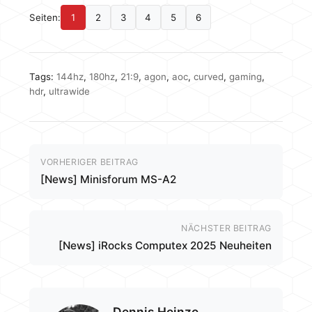
Seiten:
1
2
3
4
5
6
Tags:
144hz
,
180hz
,
21:9
,
agon
,
aoc
,
curved
,
gaming
,
hdr
,
ultrawide
VORHERIGER BEITRAG
[News] Minisforum MS-A2
NÄCHSTER BEITRAG
[News] iRocks Computex 2025 Neuheiten
Dennis Heinze