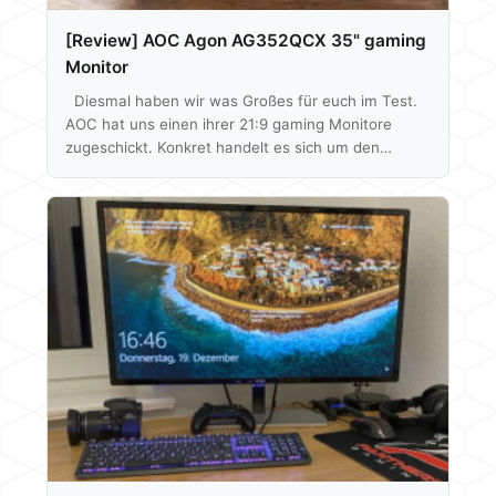
[Review] AOC Agon AG352QCX 35" gaming
Monitor
Diesmal haben wir was Großes für euch im Test.
AOC hat uns einen ihrer 21:9 gaming Monitore
zugeschickt. Konkret handelt es sich um den
Agon AG352QCX, welcher so ziemlich alles anharkt
was momentan technisch möglich ist, dabei geht
es um Merkmale wie die geringe Reaktionszeit, die
hohe Bildwiederholrate von 200 Hz, der Support
von AMDs FreeSync und der Fakt, dass das Display
gebogen ist. Wie sich das 35" Modell schlägt und
ob ihm die verhältnismäßig…