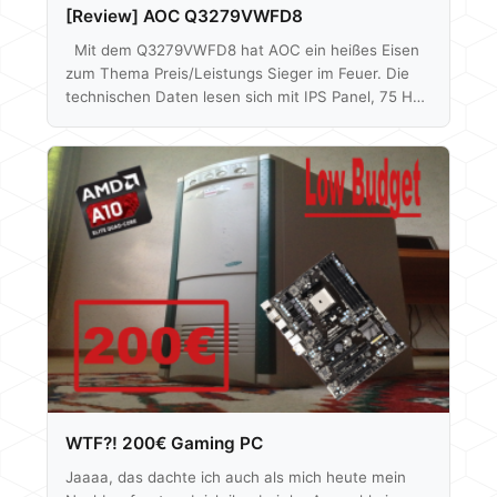
[Review] AOC Q3279VWFD8
Mit dem Q3279VWFD8 hat AOC ein heißes Eisen
zum Thema Preis/Leistungs Sieger im Feuer. Die
technischen Daten lesen sich mit IPS Panel, 75 Hz,
FreeSync und 2560x1440p Auflösung bei 31,5" sehr
gut. Alles in einem Paket zusammengeschnürt zu
einem Preis von aktuell um die 180€ laut Geizhals.
Ob der Monitor aber auch abliefert, werden wir
herausfinden. Mittels Spyder 5 können wir auch auf
die Bildqualität, Farbabweichung etc. eingehen und
auch schauen was eine Farbkalibrierung…
WTF?! 200€ Gaming PC
Jaaaa, das dachte ich auch als mich heute mein