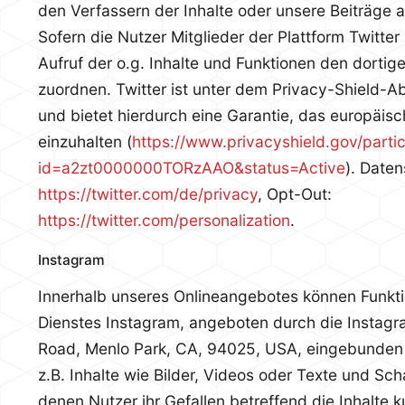
den Verfassern der Inhalte oder unsere Beiträge 
Sofern die Nutzer Mitglieder der Plattform Twitter
Aufruf der o.g. Inhalte und Funktionen den dortige
zuordnen. Twitter ist unter dem Privacy-Shield-A
und bietet hierdurch eine Garantie, das europäis
einzuhalten (
https://www.privacyshield.gov/parti
id=a2zt0000000TORzAAO&status=Active
). Date
https://twitter.com/de/privacy
, Opt-Out:
https://twitter.com/personalization
.
Instagram
Innerhalb unseres Onlineangebotes können Funkti
Dienstes Instagram, angeboten durch die Instagra
Road, Menlo Park, CA, 94025, USA, eingebunden
z.B. Inhalte wie Bilder, Videos oder Texte und Sch
denen Nutzer ihr Gefallen betreffend die Inhalte 