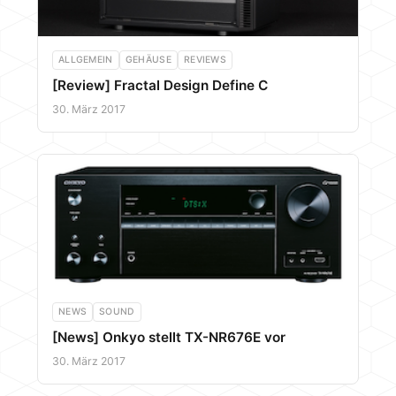
ALLGEMEIN
GEHÄUSE
REVIEWS
[Review] Fractal Design Define C
30. März 2017
NEWS
SOUND
[News] Onkyo stellt TX-NR676E vor
30. März 2017