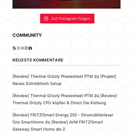
Auf Instagram folgen
COMMUNITY
RSS-Feed
X
E-Mail
Instagram
Facebook
NEUESTE KOMMENTARE
zu
[Review] Thermal Grizzly Phasesheet PTM
[Projekt]
Neues Schreibtisch Setup
zu
[Review] Thermal Grizzly Phasesheet PTM
[Review]
Thermal Grizzly CPU köpfen & Direct Die Kühlung
[Review] FRITZ!Smart Energy 250 - Stromzählerleser
zu
fürs SmartHome
[Review] AVM FRITZ!Smart
Gateway Smart Home die 2.