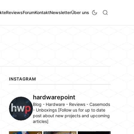
kte
Reviews
Forum
Kontakt
Newsletter
Über uns
INSTAGRAM
hardwarepoint
Blog - Hardware - Reviews - Casemods
- Unboxings [Follow us for up to date
post about new projects and upcoming
articles]