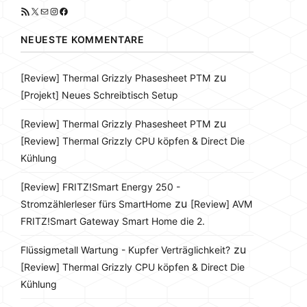
RSS-Feed
X
E-Mail
Instagram
Facebook
NEUESTE KOMMENTARE
zu
[Review] Thermal Grizzly Phasesheet PTM
[Projekt] Neues Schreibtisch Setup
zu
[Review] Thermal Grizzly Phasesheet PTM
[Review] Thermal Grizzly CPU köpfen & Direct Die
Kühlung
[Review] FRITZ!Smart Energy 250 -
zu
Stromzählerleser fürs SmartHome
[Review] AVM
FRITZ!Smart Gateway Smart Home die 2.
zu
Flüssigmetall Wartung - Kupfer Verträglichkeit?
[Review] Thermal Grizzly CPU köpfen & Direct Die
Kühlung