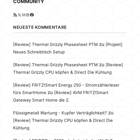
COMMUNITY
RSS-Feed
X
E-Mail
Instagram
Facebook
NEUESTE KOMMENTARE
zu
[Review] Thermal Grizzly Phasesheet PTM
[Projekt]
Neues Schreibtisch Setup
zu
[Review] Thermal Grizzly Phasesheet PTM
[Review]
Thermal Grizzly CPU köpfen & Direct Die Kühlung
[Review] FRITZ!Smart Energy 250 - Stromzählerleser
zu
fürs SmartHome
[Review] AVM FRITZ!Smart
Gateway Smart Home die 2.
zu
Flüssigmetall Wartung - Kupfer Verträglichkeit?
[Review] Thermal Grizzly CPU köpfen & Direct Die
Kühlung