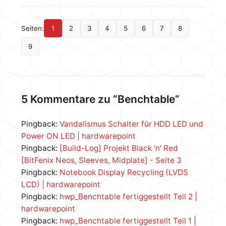
Seiten:
1
2
3
4
5
6
7
8
9
5 Kommentare zu “Benchtable”
Pingback:
Vandalismus Schalter für HDD LED und
Power ON LED | hardwarepoint
Pingback:
[Build-Log] Projekt Black 'n' Red
[BitFenix Neos, Sleeves, Midplate] - Seite 3
Pingback:
Notebook Display Recycling (LVDS
LCD) | hardwarepoint
Pingback:
hwp_Benchtable fertiggestellt Teil 2 |
hardwarepoint
Pingback:
hwp_Benchtable fertiggestellt Teil 1 |