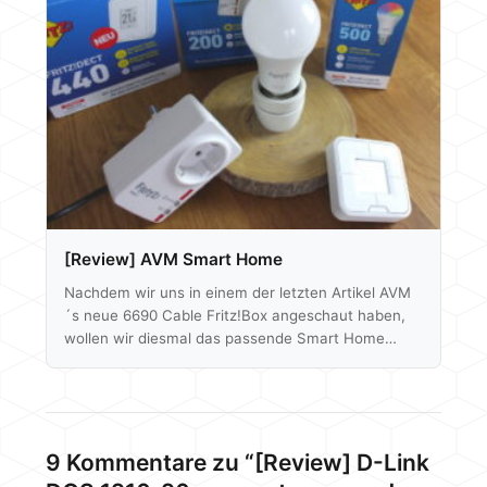
Besten auf ihrem Gebiet sind. Hochklassige Lüfter
aus Österreich gibt es vom Kühlungspezialisten
Noctua direkt aus Wien. Die genauen Modelle kann
ich noch nicht verraten,…
[Review] AVM Smart Home
Nachdem wir uns in einem der letzten Artikel AVM
´s neue 6690 Cable Fritz!Box angeschaut haben,
wollen wir diesmal das passende Smart Home
näher beleuchten. Thermostate, smarte Schalter,
Lampen und Steckdosen sind im Angebot. AVM
setzt hierbei auf den DECT Standard, den wir uns
ebenfalls näher anschauen werden. Nach dem
Eurotronic Comet Thermostat aus 2016 hat sich
9 Kommentare zu “[Review] D-Link
einiges getan - mittlerweile sind auch weitere