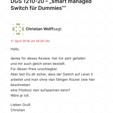
DGS 1210-20 – „smart managed
Hersteller, wie die Telekom oder Rademacher auf
Switch für Dummies“”
den DECT Zug aufgesprungen und…
Christian Wolff
sagt:
11. April 2018 um 18:26 Uhr
Hallo,
danke für dieses Review. Hat mir sehr gefallen
und mir auch gleich einen bestellt.
Für diesen Preis unschlagbar.
Aber bist Du dir sicher, dass der Switch auf Level 3
arbeitet und man ohne vlan fähigen Router (wie hier
beschrieben
eine fritzbox) vlan aufspannen kann?
Wäre ja toll.
Lieben Gruß
Christian