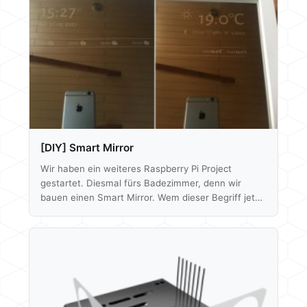
[DIY] Smart Mirror
Wir haben ein weiteres Raspberry Pi Project
gestartet. Diesmal fürs Badezimmer, denn wir
bauen einen Smart Mirror. Wem dieser Begriff jetzt
fremd ist, hier eine kurze Erklärung, wobei das Bild
vermutlich schon alles erzählt. Ein smarter Spiegel
ist äußerlich ein ganz normaler Spiegel, doch im
inneren befindet sich ein Rechner und ein
Bildschirm, dessen weiße Schrift durch einen
zweiwege Glas hindurch scheint und somit quasi im
Spiegel schwebt. Hier werden Informationen, wie