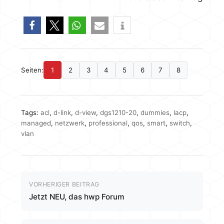
Seiten:
1
2
3
4
5
6
7
8
Tags:
acl
,
d-link
,
d-view
,
dgs1210-20
,
dummies
,
lacp
,
managed
,
netzwerk
,
professional
,
qos
,
smart
,
switch
,
vlan
VORHERIGER BEITRAG
Jetzt NEU, das hwp Forum