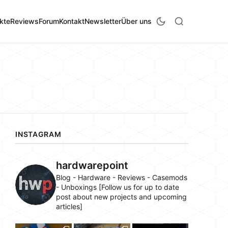
kte
Reviews
Forum
Kontakt
Newsletter
Über uns
INSTAGRAM
hardwarepoint
Blog - Hardware - Reviews - Casemods
- Unboxings [Follow us for up to date
post about new projects and upcoming
articles]