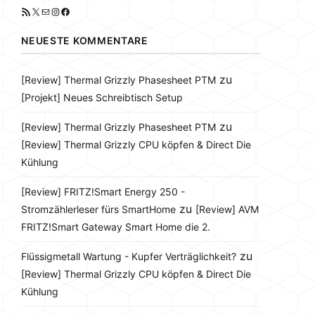
RSS-Feed
X
E-Mail
Instagram
Facebook
NEUESTE KOMMENTARE
zu
[Review] Thermal Grizzly Phasesheet PTM
[Projekt] Neues Schreibtisch Setup
zu
[Review] Thermal Grizzly Phasesheet PTM
[Review] Thermal Grizzly CPU köpfen & Direct Die
Kühlung
[Review] FRITZ!Smart Energy 250 -
zu
Stromzählerleser fürs SmartHome
[Review] AVM
FRITZ!Smart Gateway Smart Home die 2.
zu
Flüssigmetall Wartung - Kupfer Verträglichkeit?
[Review] Thermal Grizzly CPU köpfen & Direct Die
Kühlung