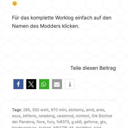
Für das komplette Worklog einfach auf den
Namen des Modders klicken.
Teile diesen Beitrag
Tags:
285
,
550 watt
,
970 mini
,
alchemy
,
amd
,
ares
,
asus
,
bitfenix
,
caseking
,
casemod
,
contest
,
Die Büchse
der Pandora
,
fiore
,
fury
,
fx8370
,
g.skill
,
geforce
,
gtx
,
hardwareluxx
,
kraken
,
M5A78L-M
,
modding
,
nzxt
,