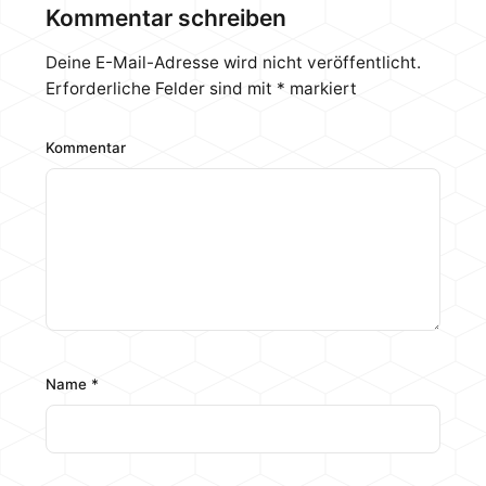
exciting experience, too. In the end our loop consist
Kommentar schreiben
out of Alphacool radiators, EKWB pump, reservoir
and CPU block and all these parts…
Deine E-Mail-Adresse wird nicht veröffentlicht.
Erforderliche Felder sind mit
*
markiert
Kommentar
Name
*