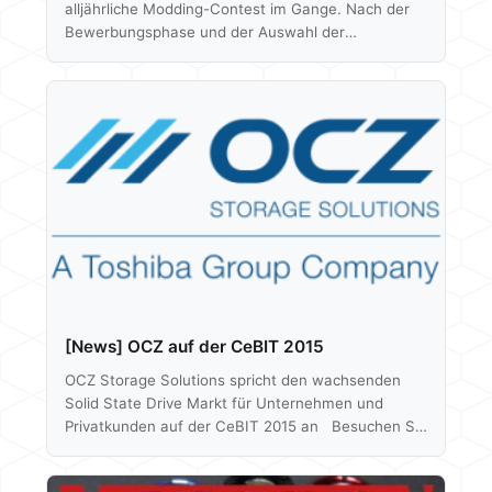
alljährliche Modding-Contest im Gange. Nach der
Bewerbungsphase und der Auswahl der
Teilnehmer, sind diese bereits mit Hardware
versorgt und stecken tief in Arbeit um ihre Ideen
umzusetzen. Dieses Jahr geht es an die
Modifikation eines Bitfenix Pandora´s, wobei dem
Grad des Umbaus eigentlich keine Grenzen gesetzt
sind. Wir erwarten natürlich wieder ausgeflippte
Ideen und klasse Detaillösungen. Zum Gehäuse
von Bitfenix gesellt sich natürlich noch weitere
Hardware…
[News] OCZ auf der CeBIT 2015
OCZ Storage Solutions spricht den wachsenden
Solid State Drive Markt für Unternehmen und
Privatkunden auf der CeBIT 2015 an Besuchen Sie
OCZ in Halle 14/15 (Planet Reseller), Stand E62,
vom 16.-20. März in Hannover, Deutschland SAN