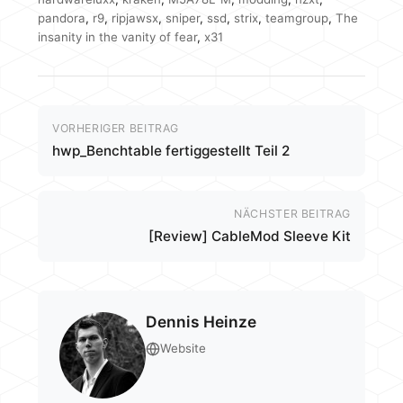
pandora
,
r9
,
ripjawsx
,
sniper
,
ssd
,
strix
,
teamgroup
,
The
insanity in the vanity of fear
,
x31
VORHERIGER BEITRAG
hwp_Benchtable fertiggestellt Teil 2
NÄCHSTER BEITRAG
[Review] CableMod Sleeve Kit
Dennis Heinze
Website