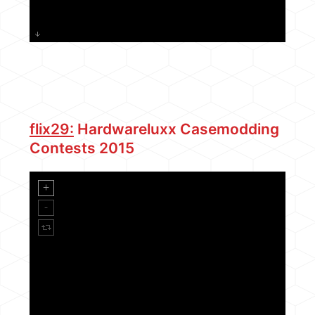
flix29:
Hardwareluxx Casemodding
Contests 2015