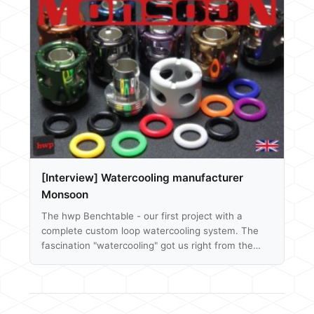
JOSE, Kalifornien, USA – 10. März 2015 – OCZ
Storage Solutions, ein Unternehmen der Toshiba
Group und die Solid State Drive (SSD) Marke mit
den meisten Auszeichnungen aller Zeiten, kündigte
heute an, dass es nächste Woche, vom 16.-20.…
[Interview] Watercooling manufacturer
Monsoon
The hwp Benchtable - our first project with a
complete custom loop watercooling system. The
fascination "watercooling" got us right from the
beginning. Measure everything, search for the right
parts that meets our requirements like the
coolingpower, the noise and also the looks. The
actual build process was a complete new and