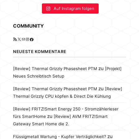
Auf Instagram folgen
COMMUNITY
RSS-Feed
X
E-Mail
Instagram
Facebook
NEUESTE KOMMENTARE
zu
[Review] Thermal Grizzly Phasesheet PTM
[Projekt]
Neues Schreibtisch Setup
zu
[Review] Thermal Grizzly Phasesheet PTM
[Review]
Thermal Grizzly CPU köpfen & Direct Die Kühlung
[Review] FRITZ!Smart Energy 250 - Stromzählerleser
zu
fürs SmartHome
[Review] AVM FRITZ!Smart
Gateway Smart Home die 2.
zu
Flüssigmetall Wartung - Kupfer Verträglichkeit?