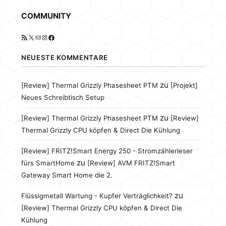
COMMUNITY
RSS-Feed
X
E-Mail
Instagram
Facebook
NEUESTE KOMMENTARE
zu
[Review] Thermal Grizzly Phasesheet PTM
[Projekt]
Neues Schreibtisch Setup
zu
[Review] Thermal Grizzly Phasesheet PTM
[Review]
Thermal Grizzly CPU köpfen & Direct Die Kühlung
[Review] FRITZ!Smart Energy 250 - Stromzählerleser
zu
fürs SmartHome
[Review] AVM FRITZ!Smart
Gateway Smart Home die 2.
zu
Flüssigmetall Wartung - Kupfer Verträglichkeit?
[Review] Thermal Grizzly CPU köpfen & Direct Die
Kühlung