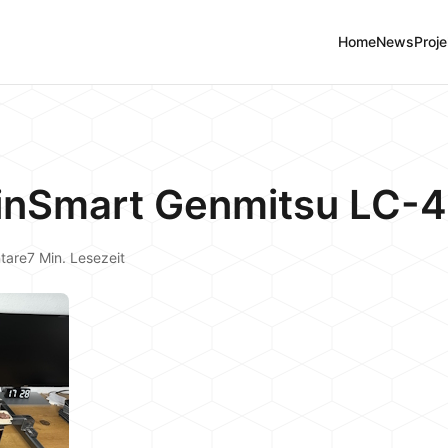
Home
News
Proje
ainSmart Genmitsu LC-4
tare
7 Min. Lesezeit