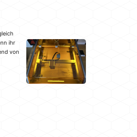
gleich
nn ihr
mend von