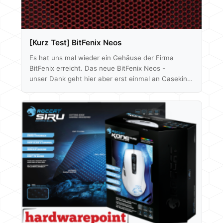
[Kurz Test] BitFenix Neos
Es hat uns mal wieder ein Gehäuse der Firma
BitFenix erreicht. Das neue BitFenix Neos -
unser Dank geht hier aber erst einmal an Caseking
für das Testmuster. In den folgenden Zeilen könnt
ihr unsere ersten Eindrücke über das Gehäuse
lesen, beginnen tun wir aber wie gewohnt mit
einem Unboxing. Viel Spaß dabei! Unboxing
Lieferumfang: 4x Kabelbinder 1x PCI Blende 1x
Quick Installation Guide 3x
Mainboardabstandhalter 9x Mainboardschrauben
20x M3 Schrauben für SSD´s…