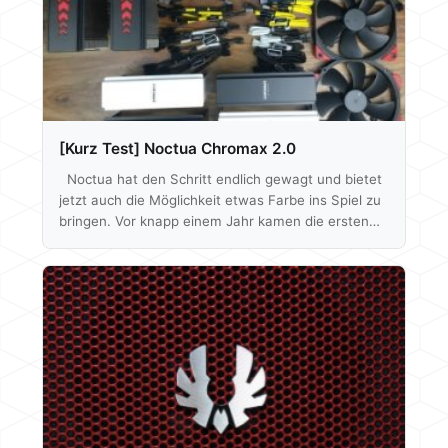
[Kurz Test] Noctua Chromax 2.0
Noctua hat den Schritt endlich gewagt und bietet
jetzt auch die Möglichkeit etwas Farbe ins Spiel zu
bringen. Vor knapp einem Jahr kamen die ersten
chromax Produkte auf den Markt. Damals waren es
einzeln erhältliche Gummi-Puffer in rot, blau,
schwarz, weiß, gelb und grün, sowie Gummi-Pins in
den selben Farben. Somit konnten bereits gekaufte
Noctua Lüfter der F12, A14 und S12 Serie farblich
angepasst werden - allerdings war dies eigentlich
nur mit den schwarzen…