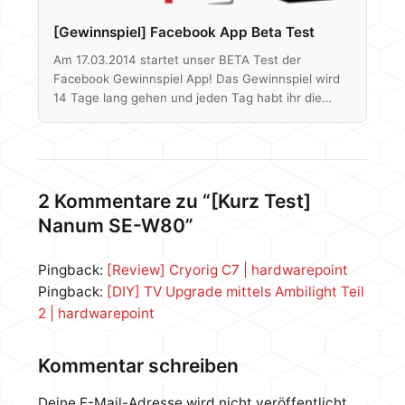
[Gewinnspiel] Facebook App Beta Test
Am 17.03.2014 startet unser BETA Test der
Facebook Gewinnspiel App! Das Gewinnspiel wird
14 Tage lang gehen und jeden Tag habt ihr die
Chance auf einen der Tagespreise. Am letzten Tag
wird der Hauptgewinn unter allen Teilnehmern
verlost. Wir bitten euch etwaige Fehler oder andere
Vorkommnisse der App an
info@hardwarepoint.net zu schicken, ist ja ein
2 Kommentare zu “[Kurz Test]
BETA Test - Danke. Die Tagesgewinne sind
Nanum SE-W80”
hauptsächlich Game Key´s für Steam und Origin,
aber auch XBox LIVE Gold Testmitgliedsschaften.…
Pingback:
[Review] Cryorig C7 | hardwarepoint
Pingback:
[DIY] TV Upgrade mittels Ambilight Teil
2 | hardwarepoint
Kommentar schreiben
Deine E-Mail-Adresse wird nicht veröffentlicht.