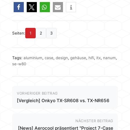
Seiten:
1
2
3
Tags:
aluminium
,
case
,
design
,
gehäuse
,
hifi
,
itx
,
nanum
,
se-w80
VORHERIGER BEITRAG
[Vergleich] Onkyo TX-SR608 vs. TX-NR656
NÄCHSTER BEITRAG
[News] Aerocool präsentiert "Project 7-Case