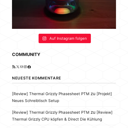
Auf Instagram folgen
COMMUNITY
RSS-Feed
X
E-Mail
Instagram
Facebook
NEUESTE KOMMENTARE
zu
[Review] Thermal Grizzly Phasesheet PTM
[Projekt]
Neues Schreibtisch Setup
zu
[Review] Thermal Grizzly Phasesheet PTM
[Review]
Thermal Grizzly CPU köpfen & Direct Die Kühlung