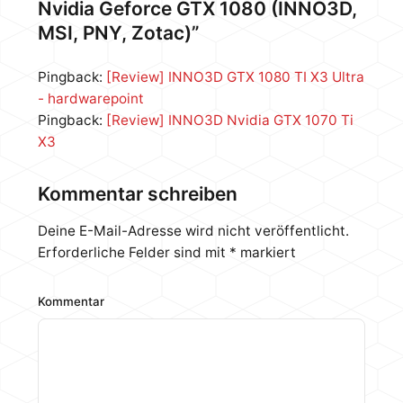
Nvidia Geforce GTX 1080 (INNO3D,
RTX 2070 SUPER. Unsere hier getestete Gaming
MSI, PNY, Zotac)”
OC X2, wird mit einem…
Pingback:
[Review] INNO3D GTX 1080 TI X3 Ultra
- hardwarepoint
Pingback:
[Review] INNO3D Nvidia GTX 1070 Ti
X3
Kommentar schreiben
Deine E-Mail-Adresse wird nicht veröffentlicht.
Erforderliche Felder sind mit
*
markiert
Kommentar