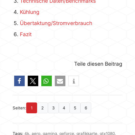
Technische Daten/Benchmarks
Kühlung
Übertaktung/Stromverbrauch
Fazit
Teile diesen Beitrag
Seiten:
1
2
3
4
5
6
Tags:
4k
,
aero
,
gaming
,
geforce
,
grafikkarte
,
gtx1080
,