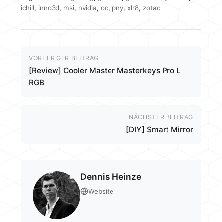
ichill
,
inno3d
,
msi
,
nvidia
,
oc
,
pny
,
xlr8
,
zotac
VORHERIGER BEITRAG
[Review] Cooler Master Masterkeys Pro L
RGB
NÄCHSTER BEITRAG
[DIY] Smart Mirror
Dennis Heinze
Website