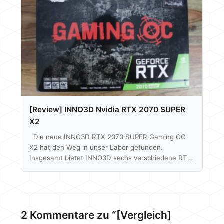
Ti näher anschauen, sondern auch klären wo sie im
Vergleich zur GTX 1080 steht und ob man nicht
besser dran ist…
[Review] INNO3D Nvidia RTX 2070 SUPER
X2
Die neue INNO3D RTX 2070 SUPER Gaming OC
X2 hat den Weg in unser Labor gefunden.
Insgesamt bietet INNO3D sechs verschiedene RTX
2070 SUPER´s an. Hauptsächlich unterscheiden
sich diese in ihrem Kühlerdesign und teilweise in
ihrem Boosttakt. Es gibt also neben einem Nvidia
Referenz-Design ähnlichen dual Slot Kühler auch
eine Radiallüfter Variante, eine Wasserkühler AiO
2 Kommentare zu “[Vergleich]
Kombo oder auch nur mit Wasserkühler montierte