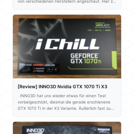
von verschiedenen Herstellern angeschaut. Hier zu
finden. Was ist allerdings wenn die Leistung nicht
ausreicht? 4k Gaming wäre an dieser Stelle so ein
Stichwort, nun denn gibt es ja noch die GTX 1080
TI. Wir haben hier ein Modell von INNO3D für einen
Test zur Verfügung gestellt bekommen und
schauen uns die Karte mal genauer an. Äußerlich
sieht…
[Review] INNO3D Nvidia GTX 1070 Ti X3
INNO3D hat uns wieder etwas für einen Test
vorbeigeschickt, diesmal die gerade erschienene
GTX 1070 Ti in der X3 Variante. Äußerlich fast zu
verwechseln mit dem GTX 1080 Ti Modell aus
unserem letzten Grafikkarten-Review. Denn auch
hier wird der selbe, schwarze Kühler montiert. Wir
wollen uns in diesem Test nicht nur die neue 1070