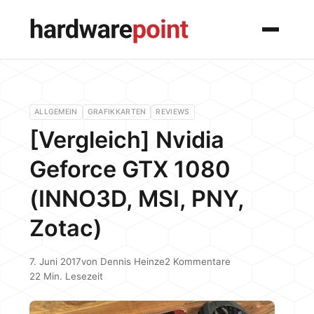
Menü
ALLGEMEIN
GRAFIKKARTEN
REVIEWS
[Vergleich] Nvidia
Geforce GTX 1080
(INNO3D, MSI, PNY,
Zotac)
7. Juni 2017
von
Dennis Heinze
2 Kommentare
22 Min. Lesezeit