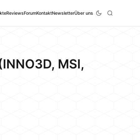
kte
Reviews
Forum
Kontakt
Newsletter
Über uns
 (INNO3D, MSI,