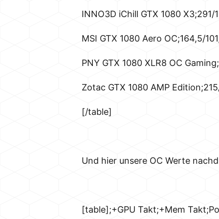
INNO3D iChill GTX 1080 X3;291
MSI GTX 1080 Aero OC;164,5/10
PNY GTX 1080 XLR8 OC Gaming;2
Zotac GTX 1080 AMP Edition;21
[/table]
Und hier unsere OC Werte nachdem
[table];+GPU Takt;+Mem Takt;P