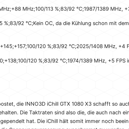
MHz;+88 MHz;100/113 %;83/92 °C;1987/1389 MHz, +
5 %;83/92 °C;Kein OC, da die Kühlung schon mit de
145;+157;100/120 %;83/92 °C;2025/1408 MHz, +4 F
0;+138;100/120 %;83/92 °C;1974/1389 MHz, +5 FPS 
ostet, die INNO3D iChill GTX 1080 X3 schafft so auc
ehalten. Die Taktraten sind also die, die auch nach ei
gependelt hat. Die iChill hält somit immer noch bee