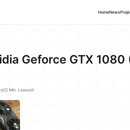
Home
News
Proje
vidia Geforce GTX 1080
re
22 Min. Lesezeit