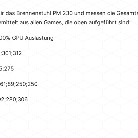
ir das Brennenstuhl PM 230 und messen die Gesam
mittelt aus allen Games, die oben aufgeführt sind:
100% GPU Auslastung
;301;312
5;275
61;89;250;250
92;280;306