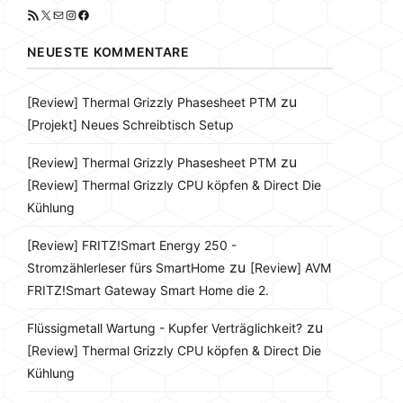
RSS-Feed
X
E-Mail
Instagram
Facebook
NEUESTE KOMMENTARE
zu
[Review] Thermal Grizzly Phasesheet PTM
[Projekt] Neues Schreibtisch Setup
zu
[Review] Thermal Grizzly Phasesheet PTM
[Review] Thermal Grizzly CPU köpfen & Direct Die
Kühlung
[Review] FRITZ!Smart Energy 250 -
zu
Stromzählerleser fürs SmartHome
[Review] AVM
FRITZ!Smart Gateway Smart Home die 2.
zu
Flüssigmetall Wartung - Kupfer Verträglichkeit?
[Review] Thermal Grizzly CPU köpfen & Direct Die
Kühlung