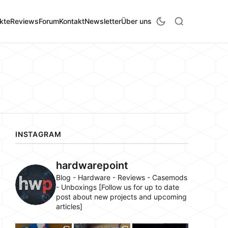
kte
Reviews
Forum
Kontakt
Newsletter
Über uns
INSTAGRAM
hardwarepoint
Blog - Hardware - Reviews - Casemods
- Unboxings [Follow us for up to date
post about new projects and upcoming
articles]