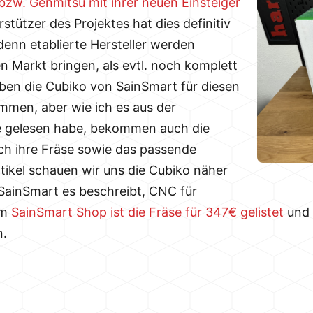
bzw. Genmitsu mit ihrer neuen Einsteiger
rstützer des Projektes hat dies definitiv
denn etablierte Hersteller werden
n Markt bringen, als evtl. noch komplett
aben die Cubiko von SainSmart für diesen
mmen, aber wie ich es aus der
 gelesen habe, bekommen auch die
ch ihre Fräse sowie das passende
rtikel schauen wir uns die Cubiko näher
 SainSmart es beschreibt, CNC für
Im
SainSmart Shop ist die Fräse für 347€ gelistet
und 
n.