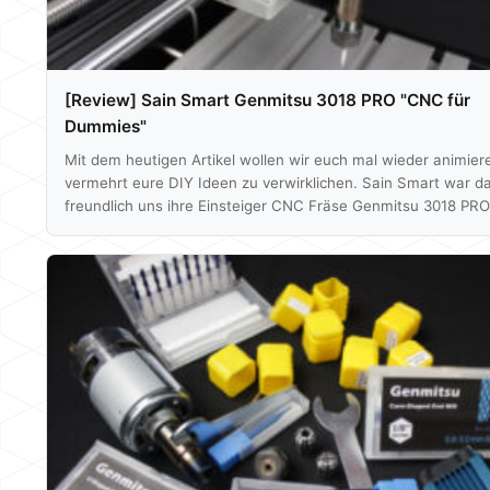
[Review] Sain Smart Genmitsu 3018 PRO "CNC für
Dummies"
Mit dem heutigen Artikel wollen wir euch mal wieder animier
vermehrt eure DIY Ideen zu verwirklichen. Sain Smart war d
freundlich uns ihre Einsteiger CNC Fräse Genmitsu 3018 PRO
Verfügung zu stellen - vielen Dank hierfür. Auf den folgende
wollen wir euch zeigen, wie man anhand dieses Modelles ei
kompletten Ablauf von der Idee bis zum fertigen Ergebnis dur
Von der Erstellung des 3D Modells, der Umwandlung in
Maschinensprache, Festlegen von Schnittwerten…