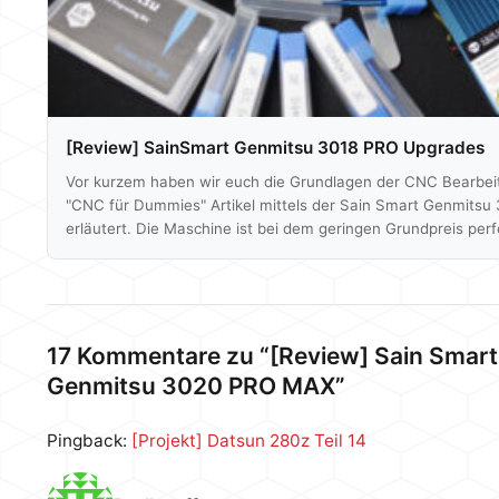
[Review] SainSmart Genmitsu 3018 PRO Upgrades
Vor kurzem haben wir euch die Grundlagen der CNC Bearbei
"CNC für Dummies" Artikel mittels der Sain Smart Genmitsu
erläutert. Die Maschine ist bei dem geringen Grundpreis perf
den Neuling, um erste Erfahrungen mit CNC-Maschinen zu 
Nun lässt sich die besagte 3018 PRO allerdings mit etlichem 
je nach eurem Anwendungsgebiet, weiter verbessern oder u
In diesem Artikel wollen wir euch einige interessante Upgrad
auch must-haves zeigen. Hierzu zählen…
17 Kommentare zu “[Review] Sain Smart
Genmitsu 3020 PRO MAX”
Pingback:
[Projekt] Datsun 280z Teil 14