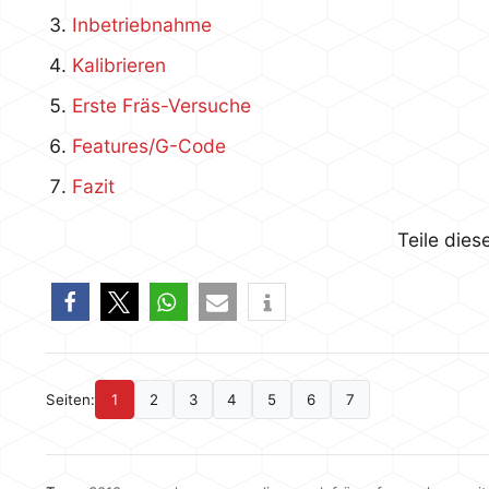
Inbetriebnahme
Kalibrieren
Erste Fräs-Versuche
Features/G-Code
Fazit
Teile dies
Seiten:
1
2
3
4
5
6
7