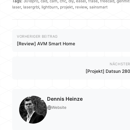
Tags:
3018pro
,
cad
,
cam
,
cnc
,
diy
,
easel
,
fräse
,
freecad
,
genmit
laser
,
lasergrbl
,
lightburn
,
projekt
,
review
,
sainsmart
VORHERIGER BEITRAG
[Review] AVM Smart Home
NÄCHSTER
[Projekt] Datsun 280
Dennis Heinze
Website