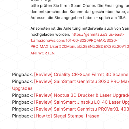
bitte prüfen Sie Ihren Spam Ordner. Die Email ging rau
den entsprechenden Kommentar geschrieben habe, a
Adresse, die Sie angegeben haben – sprich am 16.6.
Ansonsten ist die Anleitung mittlerweile auch von Sa
hochgeladen worden:
https://genmitsu.s3.us-east-
1.amazonaws.com/101-60-3020PROMAX/3020-
PRO_MAX_User%20Manual%28EN%2BDE%29%20V1.0_2
ANTWORTEN
Pingback:
[Review] Creality CR-Scan Ferret 3D Scanne
Pingback:
[Review] SainSmart Genmitsu 3020 PRO Ma
Upgrades
Pingback:
[Review] Noctua 3D Drucker & Laser Upgrad
Pingback:
[Review] SainSmart Jinsoku LC-40 Laser Up
Pingback:
[Review] SainSmart Genmitsu PROVerXL 40
Pingback:
[How to] Siegel Stempel fräsen