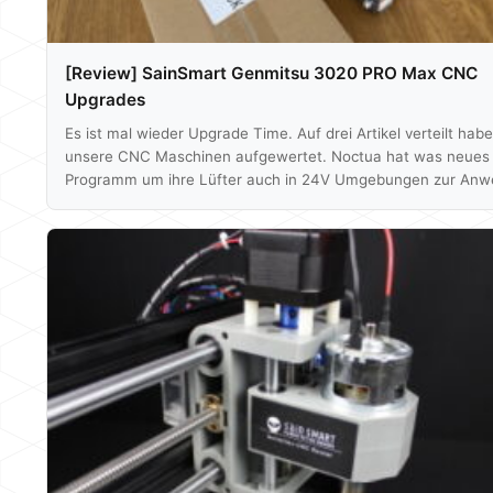
[Review] SainSmart Genmitsu 3020 PRO Max CNC
Upgrades
Es ist mal wieder Upgrade Time. Auf drei Artikel verteilt habe
unsere CNC Maschinen aufgewertet. Noctua hat was neues
Programm um ihre Lüfter auch in 24V Umgebungen zur An
zu bringen und SainSmart hat seit dem Release des LC-40 
auch einiges an Erweiterungen auf den Markt gebracht, eben
es bei der 3020 PRO max Fräse aus. Den Test zum LC-40 kön
euch hier nochmal anschauen, den der 3020 PRO max…