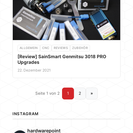
ALLGEMEIN
CNC
REVIEWS
ZUBEHÖR
[Review] SainSmart Genmitsu 3018 PRO
Upgrades
22. Dezember 2021
Seite 1 von 2
1
2
»
INSTAGRAM
hardwarepoint