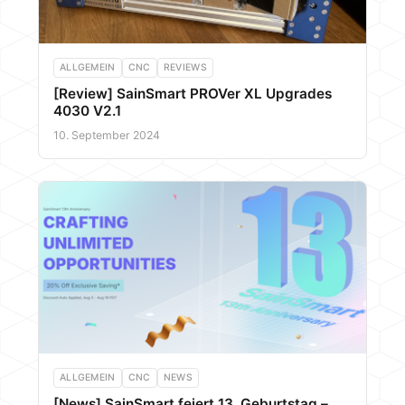
ALLGEMEIN
CNC
REVIEWS
[Review] SainSmart PROVer XL Upgrades
4030 V2.1
10. September 2024
ALLGEMEIN
CNC
NEWS
[News] SainSmart feiert 13. Geburtstag –