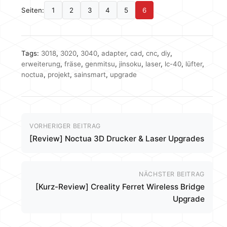
Seiten:
1
2
3
4
5
6
Tags:
3018
,
3020
,
3040
,
adapter
,
cad
,
cnc
,
diy
,
erweiterung
,
fräse
,
genmitsu
,
jinsoku
,
laser
,
lc-40
,
lüfter
,
noctua
,
projekt
,
sainsmart
,
upgrade
VORHERIGER BEITRAG
[Review] Noctua 3D Drucker & Laser Upgrades
NÄCHSTER BEITRAG
[Kurz-Review] Creality Ferret Wireless Bridge
Upgrade