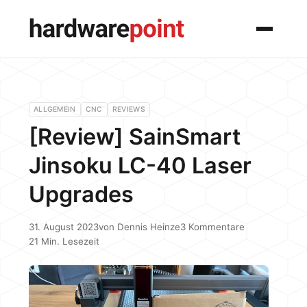
Menü
ALLGEMEIN
CNC
REVIEWS
[Review] SainSmart
Jinsoku LC-40 Laser
Upgrades
31. August 2023
von
Dennis Heinze
3 Kommentare
21 Min. Lesezeit