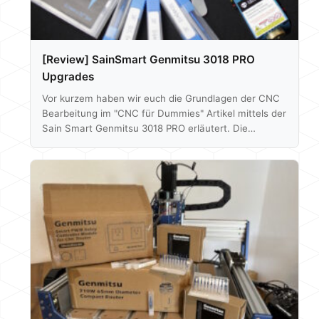
[Review] SainSmart Genmitsu 3018 PRO
Upgrades
Vor kurzem haben wir euch die Grundlagen der CNC
Bearbeitung im "CNC für Dummies" Artikel mittels der
Sain Smart Genmitsu 3018 PRO erläutert. Die
Maschine ist bei dem geringen Grundpreis perfekt für
den Neuling, um erste Erfahrungen mit CNC-
Maschinen zu sammeln. Nun lässt sich die besagte
3018 PRO allerdings mit etlichem Zubehör, je nach
eurem Anwendungsgebiet, weiter verbessern oder
upgraden. In diesem Artikel wollen wir euch einige
interessante Upgrades oder auch must-haves zeigen.
Hierzu zählen…