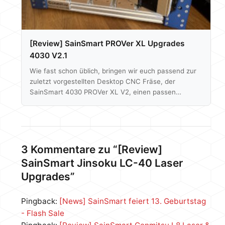
[Review] SainSmart PROVer XL Upgrades
4030 V2.1
Wie fast schon üblich, bringen wir euch passend zur
zuletzt vorgestellten Desktop CNC Fräse, der
SainSmart 4030 PROVer XL V2, einen passen
Upgrade Weg. Wir bauen uns eine Version 2.1.
Diesmal in Form einer neuen Spindel, entsprechender
Ansteuerung und Zubehör sowie mittels neuen
Werkzeugen. Vielen Dank an SainSmart für die
Bereitstellung der Produkte für diesen Artikel. 710W
3 Kommentare zu “[Review]
Spindel Upgrade Die mitgelieferte Spindel der 4030
SainSmart Jinsoku LC-40 Laser
PROVer XL V2 dient ersten Fräsversuchen schon
Upgrades”
ganz gut. In Holz…
Pingback:
[News] SainSmart feiert 13. Geburtstag
- Flash Sale