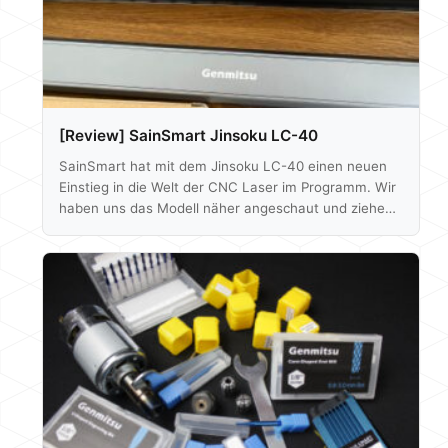
[Review] SainSmart Jinsoku LC-40
SainSmart hat mit dem Jinsoku LC-40 einen neuen
Einstieg in die Welt der CNC Laser im Programm. Wir
haben uns das Modell näher angeschaut und ziehen
den Vergleich zu unserer zuvor mittels Laser
geupgradete 3018 PRO DIY CNC Fäse. Preislich
liegen die beiden Modelle mit ca. 400€ gleich auf,
ebenso beim verwendeten 5,5 W Lasermodul. Neben
dem offensichtlichen - die Optik - gibt es aber auch
noch einige andere Unterschiede. Vielen Dank an
SainSmart für…