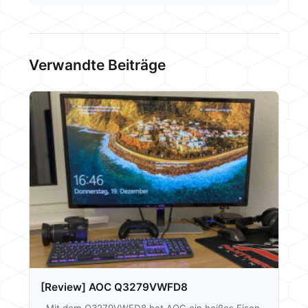
Verwandte Beiträge
[Review] AOC Q3279VWFD8
Mit dem Q3279VWFD8 hat AOC ein heißes Eisen