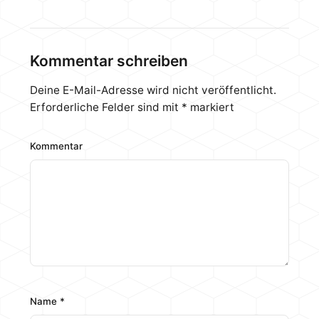
den NH-D15. Wir haben uns also beide Modelle
geschnappt und schauen was Deepcool mit dem
Assassin III zu leisten im Stande ist. Den NH-D15
bzw. NH-D15S, den wir hier für den Artikel nutzen,
Kommentar schreiben
haben wir bereits in eigenständigen Artikeln
getestet. Aktuell wird der Assassin III…
Deine E-Mail-Adresse wird nicht veröffentlicht.
Erforderliche Felder sind mit
*
markiert
Kommentar
Name
*