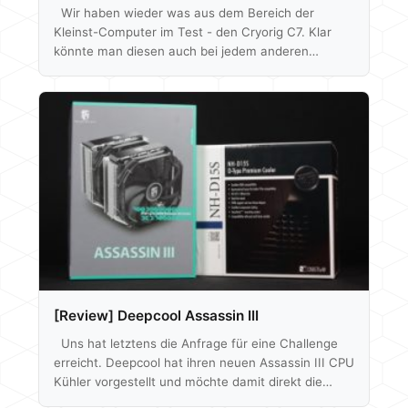
Wir haben wieder was aus dem Bereich der
Kleinst-Computer im Test - den Cryorig C7. Klar
könnte man diesen auch bei jedem anderen
Rechner verbauen, aber der Fokus liegt hier doch
eher auf die Prozessor-Kühlung in kleinen ITX
Systemen mit nur geringer Bauhöhe. Tatsächlich ist
der Kühlkörper flacher als die RAM Module unseres
Benchtables und die Verpackung ist gerade mal so
groß wie die einer CPU, aber stimmt denn auch die
Leistung? Wir haben…
[Review] Deepcool Assassin III
Uns hat letztens die Anfrage für eine Challenge
erreicht. Deepcool hat ihren neuen Assassin III CPU
Kühler vorgestellt und möchte damit direkt die
Konkurrenz von Noctua angreifen. Im Speziellen