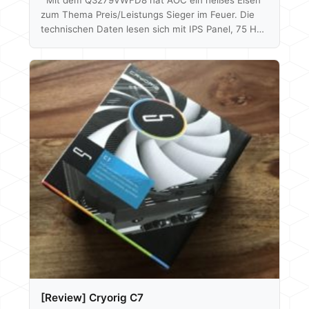
zum Thema Preis/Leistungs Sieger im Feuer. Die
technischen Daten lesen sich mit IPS Panel, 75 Hz,
FreeSync und 2560x1440p Auflösung bei 31,5" sehr
gut. Alles in einem Paket zusammengeschnürt zu
einem Preis von aktuell um die 180€ laut Geizhals.
Ob der Monitor aber auch abliefert, werden wir
herausfinden. Mittels Spyder 5 können wir auch auf
die Bildqualität, Farbabweichung etc. eingehen und
auch schauen was eine Farbkalibrierung…
[Review] Cryorig C7