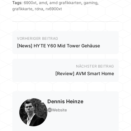
Tags:
6900xt
,
amd
,
amd grafikkarten
,
gaming
,
grafikkarte
,
rdna
,
rx6900xt
VORHERIGER BEITRAG
[News] HYTE Y60 Mid Tower Gehäuse
NÄCHSTER BEITRAG
[Review] AVM Smart Home
Dennis Heinze
Website