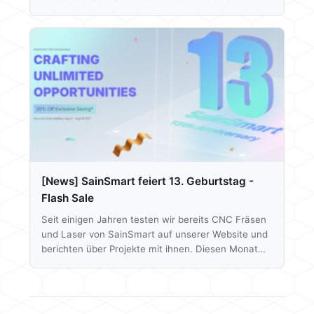
erläutert. Die Maschine ist bei dem geringen
Grundpreis perfekt für den Neuling, um erste
Erfahrungen mit CNC-Maschinen zu sammeln. Nun
lässt sich die besagte 3018 PRO allerdings mit
etlichem Zubehör, je nach eurem
Anwendungsgebiet, weiter verbessern oder
upgraden. In diesem Artikel wollen wir euch einige
interessante Upgrades oder auch must-haves
zeigen. Hierzu zählen…
[News] SainSmart feiert 13. Geburtstag -
Flash Sale
Seit einigen Jahren testen wir bereits CNC Fräsen
und Laser von SainSmart auf unserer Website und
berichten über Projekte mit ihnen. Diesen Monat
wird SainSmart 13 Jahre alt und feiert mit allen
Kunden. Vom 8.-11. August sowie vom 15.-18.
August bietet SainSmart im Shop einen Flash Sale.
Viele Maschinen, die wir auch bei uns getestet