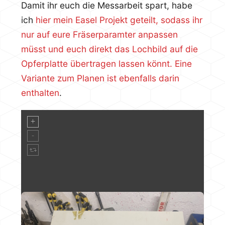
Damit ihr euch die Messarbeit spart, habe
ich
hier mein Easel Projekt geteilt, sodass ihr
nur auf eure Fräserparamter anpassen
müsst und euch direkt das Lochbild auf die
Opferplatte übertragen lassen könnt. Eine
Variante zum Planen ist ebenfalls darin
enthalten
.