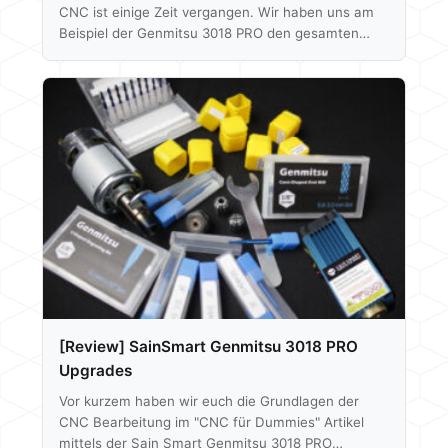
CNC ist einige Zeit vergangen. Wir haben uns am
Beispiel der Genmitsu 3018 PRO den gesamten
Prozess vom Erstellen eines 3D Modells, übers
Programmieren und letztendlich auch übers Fräsen
angeschaut und euch näher gebracht. Sain Smart
ist in der Zwischenzeit nicht untätig gewesen und
hat mit der 3020 PRO MAX einen weiteren Ableger
ins Leben gerufen. Frisch auf dem europäischen
Markt angelangt, schauen wir uns das Modell
etwas…
[Review] SainSmart Genmitsu 3018 PRO
Upgrades
Vor kurzem haben wir euch die Grundlagen der
CNC Bearbeitung im "CNC für Dummies" Artikel
mittels der Sain Smart Genmitsu 3018 PRO