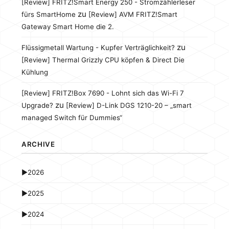
[Review] FRITZ!Smart Energy 250 - Stromzählerleser
zu
fürs SmartHome
[Review] AVM FRITZ!Smart
Gateway Smart Home die 2.
zu
Flüssigmetall Wartung - Kupfer Verträglichkeit?
[Review] Thermal Grizzly CPU köpfen & Direct Die
Kühlung
[Review] FRITZ!Box 7690 - Lohnt sich das Wi-Fi 7
zu
Upgrade?
[Review] D-Link DGS 1210-20 – „smart
managed Switch für Dummies“
ARCHIVE
►
2026
►
2025
►
2024