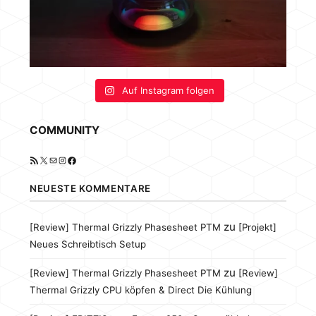
Auf Instagram folgen
COMMUNITY
RSS-Feed
X
E-Mail
Instagram
Facebook
NEUESTE KOMMENTARE
zu
[Review] Thermal Grizzly Phasesheet PTM
[Projekt]
Neues Schreibtisch Setup
zu
[Review] Thermal Grizzly Phasesheet PTM
[Review]
Thermal Grizzly CPU köpfen & Direct Die Kühlung