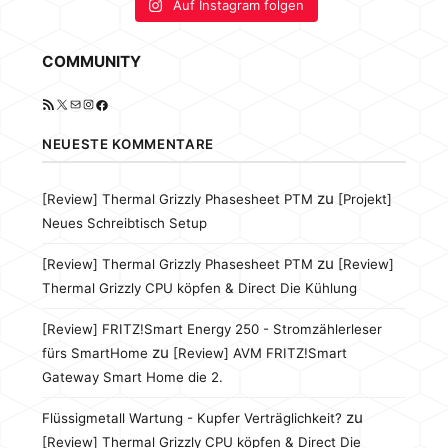
Auf Instagram folgen
COMMUNITY
RSS-Feed
X
E-Mail
Instagram
Facebook
NEUESTE KOMMENTARE
zu
[Review] Thermal Grizzly Phasesheet PTM
[Projekt]
Neues Schreibtisch Setup
zu
[Review] Thermal Grizzly Phasesheet PTM
[Review]
Thermal Grizzly CPU köpfen & Direct Die Kühlung
[Review] FRITZ!Smart Energy 250 - Stromzählerleser
zu
fürs SmartHome
[Review] AVM FRITZ!Smart
Gateway Smart Home die 2.
zu
Flüssigmetall Wartung - Kupfer Verträglichkeit?
[Review] Thermal Grizzly CPU köpfen & Direct Die