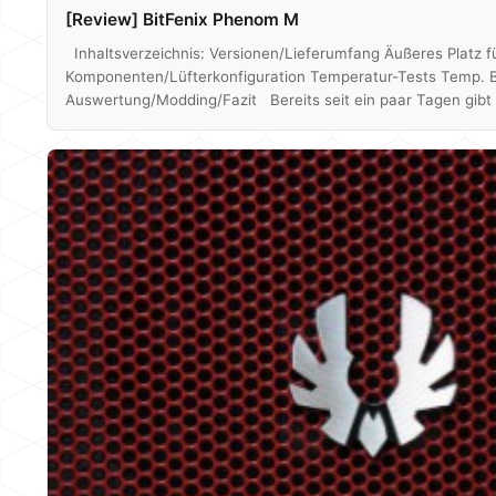
[Review] BitFenix Phenom M
Inhaltsverzeichnis: Versionen/Lieferumfang Äußeres Platz f
Komponenten/Lüfterkonfiguration Temperatur-Tests Temp. 
Auswertung/Modding/Fazit Bereits seit ein paar Tagen gibt
auch hier bei uns in Deutschland zu kaufen und wir haben es 
es erstmal das Unboxing: Wie ihr vielleicht im Unboxing g
Phenom in einem Karton, sicher eingetütet zwischen 2 Styro
kleine und schlichte Gehäuse könnt ihr einmal in einer mATX