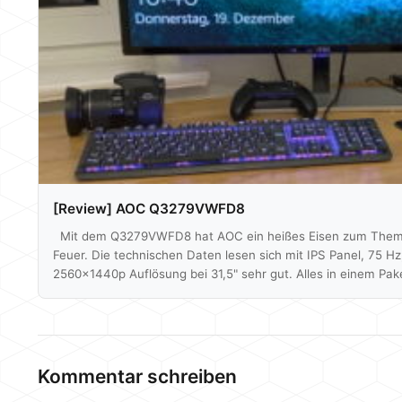
[Review] AOC Q3279VWFD8
Mit dem Q3279VWFD8 hat AOC ein heißes Eisen zum Thema 
Feuer. Die technischen Daten lesen sich mit IPS Panel, 75 H
2560x1440p Auflösung bei 31,5" sehr gut. Alles in einem P
einem Preis von aktuell um die 180€ laut Geizhals. Ob der Mon
werden wir herausfinden. Mittels Spyder 5 können wir auch au
Farbabweichung etc. eingehen und auch schauen was eine F
Kommentar schreiben