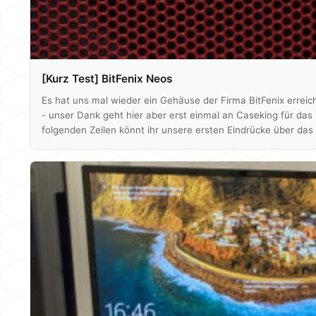
[Kurz Test] BitFenix Neos
Es hat uns mal wieder ein Gehäuse der Firma BitFenix erreic
- unser Dank geht hier aber erst einmal an Caseking für das
folgenden Zeilen könnt ihr unsere ersten Eindrücke über da
tun wir aber wie gewohnt mit einem Unboxing. Viel Spaß da
Lieferumfang: 4x Kabelbinder 1x PCI Blende 1x Quick Instal
Mainboardabstandhalter 9x Mainboardschrauben 20x M3 Sc