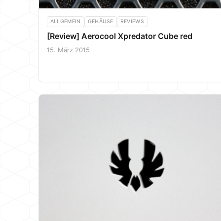
ALLGEMEIN
GEHÄUSE
REVIEWS
[Review] Aerocool Xpredator Cube red
15. März 2015