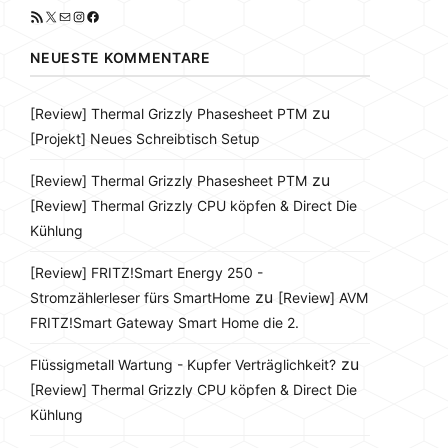
RSS-Feed
X
E-Mail
Instagram
Facebook
NEUESTE KOMMENTARE
zu
[Review] Thermal Grizzly Phasesheet PTM
[Projekt] Neues Schreibtisch Setup
zu
[Review] Thermal Grizzly Phasesheet PTM
[Review] Thermal Grizzly CPU köpfen & Direct Die
Kühlung
[Review] FRITZ!Smart Energy 250 -
zu
Stromzählerleser fürs SmartHome
[Review] AVM
FRITZ!Smart Gateway Smart Home die 2.
zu
Flüssigmetall Wartung - Kupfer Verträglichkeit?
[Review] Thermal Grizzly CPU köpfen & Direct Die
Kühlung