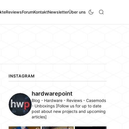
kte
Reviews
Forum
Kontakt
Newsletter
Über uns
INSTAGRAM
hardwarepoint
Blog - Hardware - Reviews - Casemods
- Unboxings [Follow us for up to date
post about new projects and upcoming
articles]