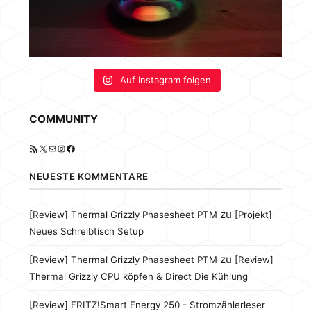
Auf Instagram folgen
COMMUNITY
RSS-Feed
X
E-Mail
Instagram
Facebook
NEUESTE KOMMENTARE
zu
[Review] Thermal Grizzly Phasesheet PTM
[Projekt]
Neues Schreibtisch Setup
zu
[Review] Thermal Grizzly Phasesheet PTM
[Review]
Thermal Grizzly CPU köpfen & Direct Die Kühlung
[Review] FRITZ!Smart Energy 250 - Stromzählerleser