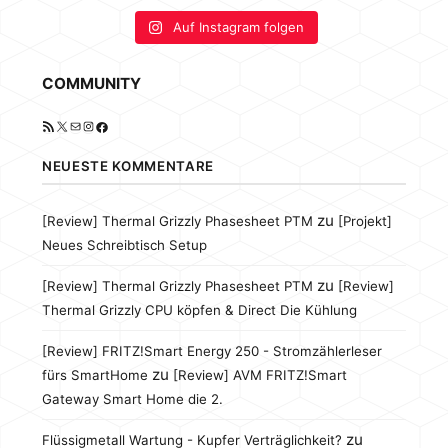
Auf Instagram folgen
COMMUNITY
RSS-Feed
X
E-Mail
Instagram
Facebook
NEUESTE KOMMENTARE
zu
[Review] Thermal Grizzly Phasesheet PTM
[Projekt]
Neues Schreibtisch Setup
zu
[Review] Thermal Grizzly Phasesheet PTM
[Review]
Thermal Grizzly CPU köpfen & Direct Die Kühlung
[Review] FRITZ!Smart Energy 250 - Stromzählerleser
zu
fürs SmartHome
[Review] AVM FRITZ!Smart
Gateway Smart Home die 2.
zu
Flüssigmetall Wartung - Kupfer Verträglichkeit?