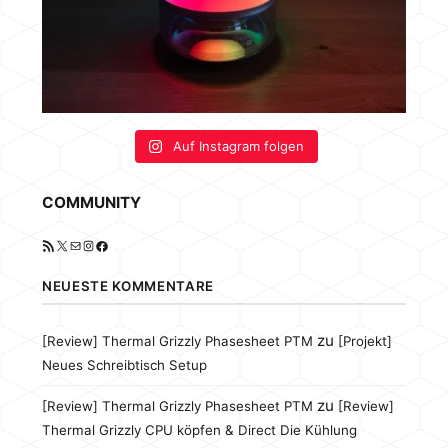
Auf Instagram folgen
COMMUNITY
RSS-Feed
X
E-Mail
Instagram
Facebook
NEUESTE KOMMENTARE
zu
[Review] Thermal Grizzly Phasesheet PTM
[Projekt]
Neues Schreibtisch Setup
zu
[Review] Thermal Grizzly Phasesheet PTM
[Review]
Thermal Grizzly CPU köpfen & Direct Die Kühlung