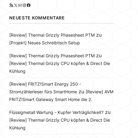
RSS-Feed
X
E-Mail
Instagram
Facebook
NEUESTE KOMMENTARE
zu
[Review] Thermal Grizzly Phasesheet PTM
[Projekt] Neues Schreibtisch Setup
zu
[Review] Thermal Grizzly Phasesheet PTM
[Review] Thermal Grizzly CPU köpfen & Direct Die
Kühlung
[Review] FRITZ!Smart Energy 250 -
zu
Stromzählerleser fürs SmartHome
[Review] AVM
FRITZ!Smart Gateway Smart Home die 2.
zu
Flüssigmetall Wartung - Kupfer Verträglichkeit?
[Review] Thermal Grizzly CPU köpfen & Direct Die
Kühlung