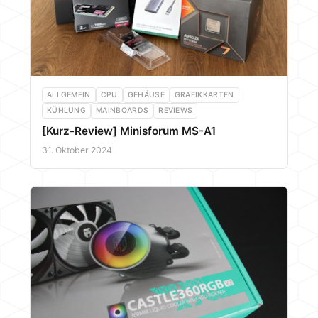
ALLGEMEIN
CPU
GEHÄUSE
GRAFIKKARTEN
KÜHLUNG
MAINBOARDS
REVIEWS
[Kurz-Review] Minisforum MS-A1
31. Oktober 2024