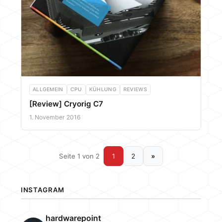
ALLGEMEIN
CPU
KÜHLUNG
REVIEWS
[Review] Cryorig C7
1. November 2016
Seite 1 von 2
1
2
»
INSTAGRAM
hardwarepoint